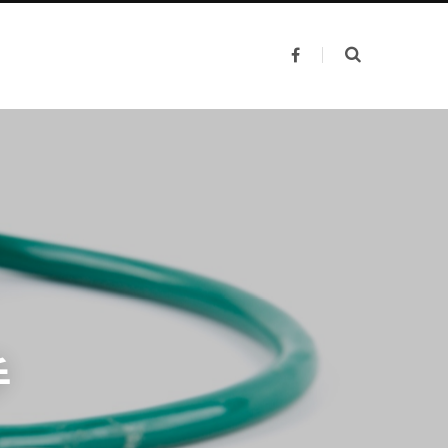
F
a
c
e
b
o
o
k
手