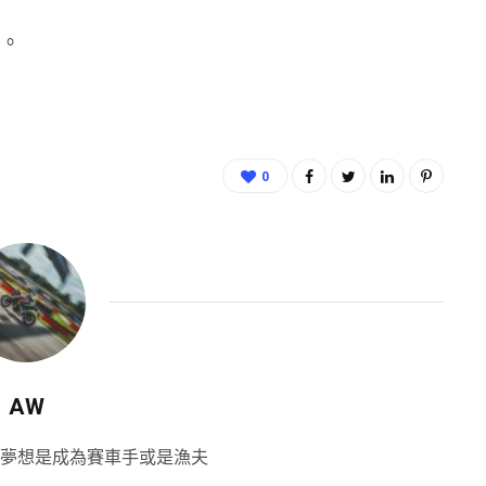
。
0
AW
夢想是成為賽車手或是漁夫