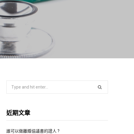
S
e
a
r
近期文章
c
h
f
誰可以做離婚協議書的證人 ?