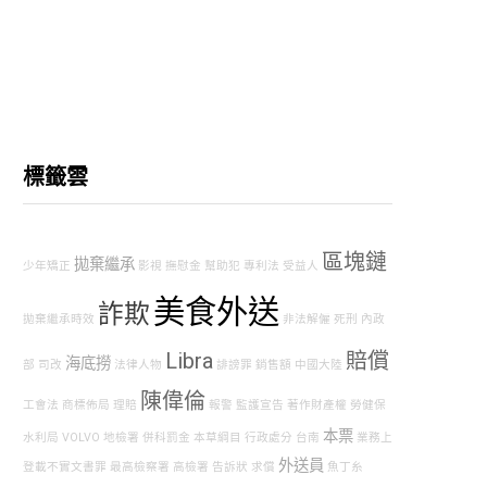
標籤雲
區塊鏈
拋棄繼承
少年矯正
影視
撫慰金
幫助犯
專利法
受益人
美食外送
詐欺
拋棄繼承時效
非法解僱
死刑
內政
Libra
賠償
海底撈
部
司改
法律人物
誹謗罪
銷售額
中國大陸
陳偉倫
工會法
商標佈局
理賠
報警
監護宣告
著作財產權
勞健保
本票
水利局
VOLVO
地檢署
併科罰金
本草綱目
行政處分
台南
業務上
外送員
登載不實文書罪
最高檢察署
高檢署
告訴狀
求償
魚丁糸