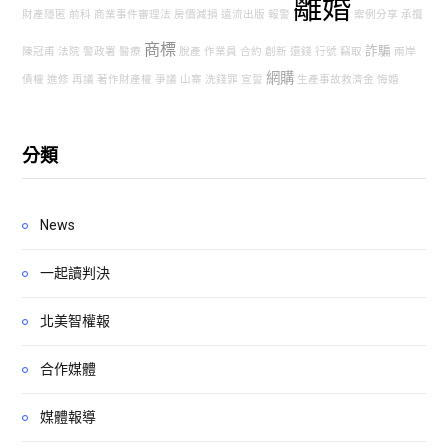
離婚
財產隱匿
前科
商業事件審理法
房價減損
遠流出版
報警
案例分享
承攬
商標
詐騙
陳冠甫
法院
警政署
醫療
脫產
作業員
合約
創新
還錢
行號
竊取
兩岸
網購
債權
進修
再議
著作財產權
爭議
山寨
洗錢罪
宣誓
生產事故救濟金
悔婚
分類
News
一起讀判決
北美智權報
合作媒體
媒體報導