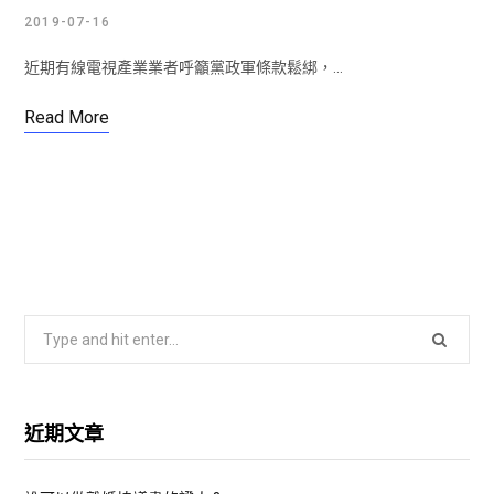
2019-07-16
近期有線電視產業業者呼籲黨政軍條款鬆綁，…
Read More
S
e
a
r
近期文章
c
h