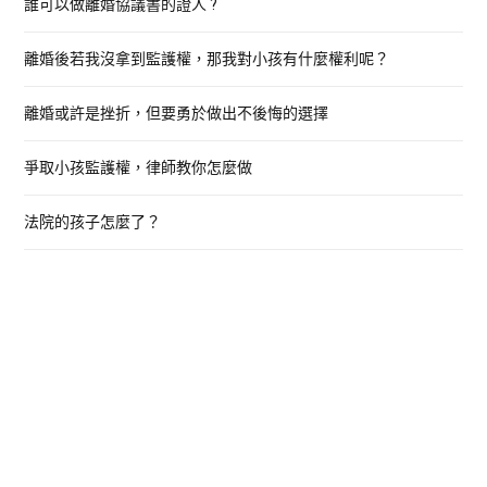
誰可以做離婚協議書的證人 ?
f
o
離婚後若我沒拿到監護權，那我對小孩有什麼權利呢？
r
:
離婚或許是挫折，但要勇於做出不後悔的選擇
爭取小孩監護權，律師教你怎麼做
法院的孩子怎麼了？