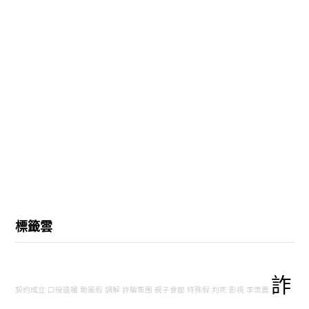
標籤雲
詐
契約成立
口授遺囑
颱風假
調解
詐騙集團
親子會面
特殊假
判死
影視
李懷農