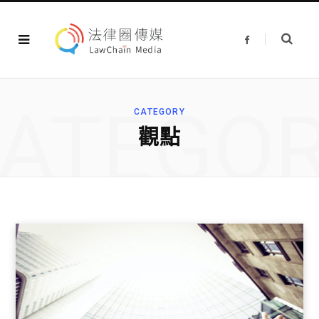
F
a
c
e
b
o
o
ATEGO
k
CATEGORY
觀點