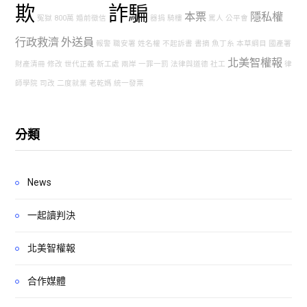
欺
詐騙
本票
隱私權
冤獄
800萬
婚前徵信
器捐
騎樓
罵人
公平會
行政救濟
外送員
報警
職安署
姓名權
不起訴書
書摘
魚丁糸
本草綱目
國產署
北美智權報
財產清冊
修改
世代正義
新工處
兩岸
一罪一罰
法律與道德
社工
律
師學院
司改
二度就業
老乾媽
統一發票
分類
News
一起讀判決
北美智權報
合作媒體