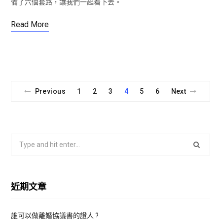
備了六個套路，讓我們一起看下去。
Read More
Previous
1
2
3
4
5
6
Next
S
e
a
r
近期文章
c
h
誰可以做離婚協議書的證人 ?
f