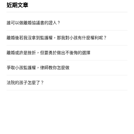
近期文章
c
h
誰可以做離婚協議書的證人 ?
f
o
離婚後若我沒拿到監護權，那我對小孩有什麼權利呢？
r
:
離婚或許是挫折，但要勇於做出不後悔的選擇
爭取小孩監護權，律師教你怎麼做
法院的孩子怎麼了？