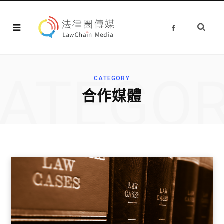
F
a
c
e
b
o
o
ATEGO
k
CATEGORY
合作媒體