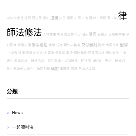
律
遺囑
老年年金
生理假
原住民
過失
訂房
電動車
罷工
泡麵
以工代賑
青少年
師法修法
贈與
人物故事
聯合國公約
YouTube
受益人
最高檢察署
今
肇事逃逸
交付審判
寵物
日頭條
詐騙集團
手機
規定
著作人格權
撤銷
南漂作家
FB廣告
婚禮
保護令
姓名權
賣家
發聲權
罷凌
網路購物
配偶同意權
契約條款
二創
慶生
離婚協議、離婚訴訟、裁判離婚、訴請離婚、民法第1052條、舉證、離婚判
竊盜
決、離婚十大要件、法院判離
殯葬費
家暴
自由評論網
分類
News
一起讀判決