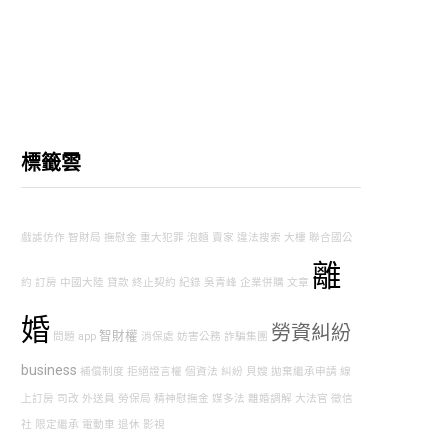
標籤雲
戲謔仿作
智財局
撫慰金
重大犯罪
泡麵
賣家
違法搜索
大樓
聯合國公
離
約
訂房
中國大陸
貸款
終止契約
紀錄
吳青峰
企業併購
文章
婚
勞資糾紛
智財權
問題
app
消保處
妨害公務
詐騙集團
business
補償制度
拒絕證言權
個資法
糾紛
貝嫂
拋棄繼承申請
線
上訂房
司改
外送員
勞保局
精神慰撫金
媒多法
離婚調解
大法官
徵信
社
限定繼承
電動車
退休
影視