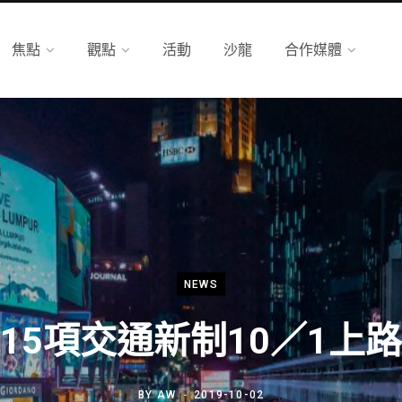
焦點
觀點
活動
沙龍
合作媒體
NEWS
15項交通新制10／1上路
BY
AW
2019-10-02