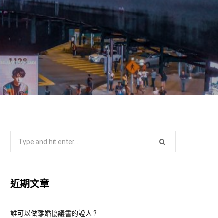
S
e
a
r
近期文章
c
h
f
誰可以做離婚協議書的證人 ?