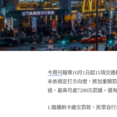
今周刊
報導10月1日起15項
未依規定打方向燈，將加重開罰
過，最高可處7200元罰鍰。
1.臨櫃刷卡繳交罰款，民眾自行