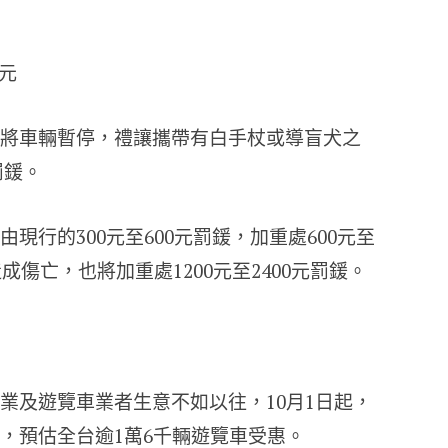
0元
將車輛暫停，禮讓攜帶有白手杖或導盲犬之
罰鍰。
現行的300元至600元罰鍰，加重處600元至
成傷亡，也將加重處1200元至2400元罰鍰。
業及遊覽車業者生意不如以往，10月1日起，
，預估全台逾1萬6千輛遊覽車受惠。