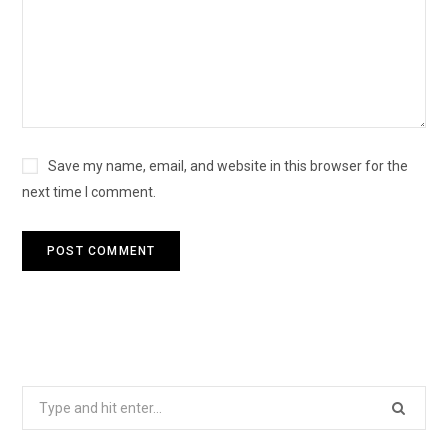
Save my name, email, and website in this browser for the
next time I comment.
S
e