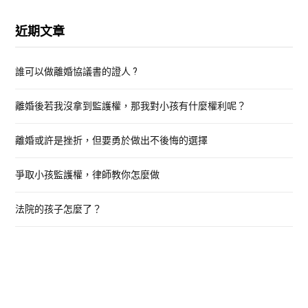
a
r
近期文章
c
h
誰可以做離婚協議書的證人 ?
f
o
離婚後若我沒拿到監護權，那我對小孩有什麼權利呢？
r
:
離婚或許是挫折，但要勇於做出不後悔的選擇
爭取小孩監護權，律師教你怎麼做
法院的孩子怎麼了？