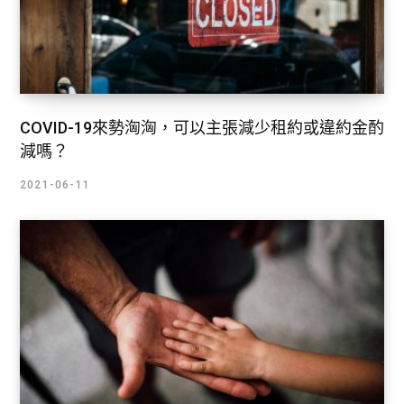
COVID-19來勢洶洶，可以主張減少租約或違約金酌
減嗎？
2021-06-11