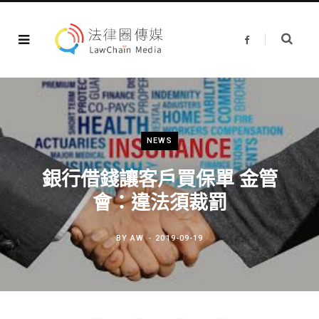
F
a
c
e
b
o
o
k
NEWS
銀行借錢讓客戶買保單 金管
會：違法須裁罰
BY
AW
2019-09-19