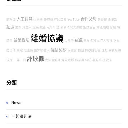
人工智慧
合作父母
陳昭如
違約金
醫療費
律師工會
YouTube
名譽權
衛服部
超速
進修
受益人
還錢
提告
老年年金
最高法院大法庭
監護宣告
財產隱匿
家屬
電
離婚協議
營業稅法
竊盜
動車
比特幣
高等法院
著作人格權
家暴
僱傭契約
防治法
竊取
陪產假
犯罪被害人
保險套
梗圖
轉移證明書
理賠
薪資所得
詐欺罪
規定
一罪一罰
大法官解釋
鮭魚返鄉
作業員
糾紛
老乾媽
提款卡
分類
News
一起讀判決