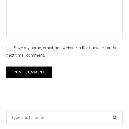
Save my name, email, and website in this browser for the
next time I comment.
S
e