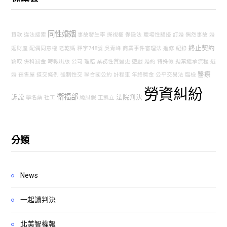
同性婚姻
貸款
違法搜索
事故發生率
探視權
保險法
職場性騷擾
訂婚
偶然事故
婚
終止契約
姻財產
配偶同意權
老乾媽
釋字748號
吳青峰
商業事件審理法
進修
紀錄
竊取
併科罰金
時報出版
公司
理賠
業務性質變更
遊戲
婚約
特殊假
拋棄繼承流程
逃
醫療
婚
預售屋
道交條例
強制性交
聯合國公約
計程車
年終獎金
公平交易法
臨檢
勞資糾紛
衛福部
訴訟
法院判決
學名藥
社工
颱風假
王凱立
分類
News
一起讀判決
北美智權報