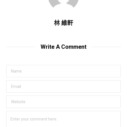
林 維軒
Write A Comment