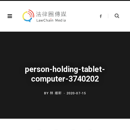
F
a
c
e
b
o
o
k
person-holding-tablet-
computer-3740202
BY
林 維軒
2020-07-15