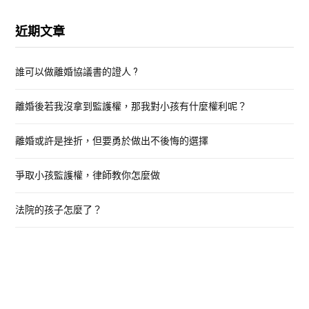
a
r
近期文章
c
h
誰可以做離婚協議書的證人 ?
f
o
離婚後若我沒拿到監護權，那我對小孩有什麼權利呢？
r
:
離婚或許是挫折，但要勇於做出不後悔的選擇
爭取小孩監護權，律師教你怎麼做
法院的孩子怎麼了？