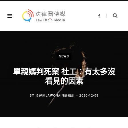
F
a
c
e
b
o
o
k
NEWS
單親媽判死案 社工：有太多沒
看見的因素
BY
法律圈LAWCHAIN編輯部
2020-12-05