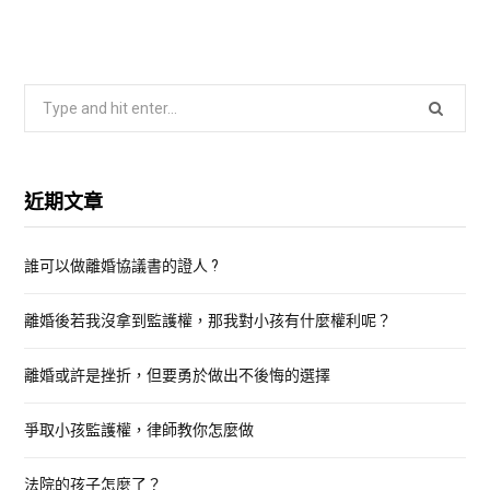
S
e
a
r
近期文章
c
h
誰可以做離婚協議書的證人 ?
f
o
離婚後若我沒拿到監護權，那我對小孩有什麼權利呢？
r
:
離婚或許是挫折，但要勇於做出不後悔的選擇
爭取小孩監護權，律師教你怎麼做
法院的孩子怎麼了？