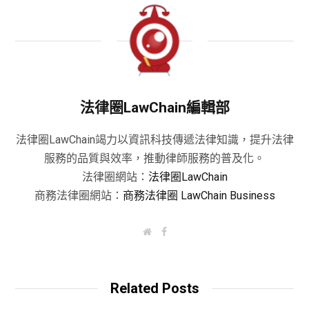
法律圈LawChain編輯部
法律圈LawChain竭力以資訊科技傳遞法律知識，提升法律
服務的品質與效率，推動律師服務的普及化。
法律圈網站：
法律圈LawChain
商務法律圈網站：
商務法律圈 LawChain Business
W
F
e
a
b
c
s
e
i
b
t
o
Related Posts
e
o
k