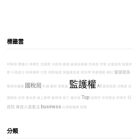
標籤雲
特殊假
應繼分
林暐哲
洗錢罪
河底撈
器捐
最高檢察署
內政部
求償
兒童座椅
點擊詐
僱傭關係
欺
行政處分
斜槓律師
付款
律師倫理
保護基金會
假扣押
財產隱匿
網紅
監護權
國稅局
AI
職場性騷擾
外遇
解除
預售屋
國家賠償
法務部
承
Top
行
攬關係
紀錄
陳禾原
線上教學
蘇炳坤
勞工
違約金
加熱菸
年終獎金
附條件
business
政院
專技人員看法
北美智權報
新聞
分類