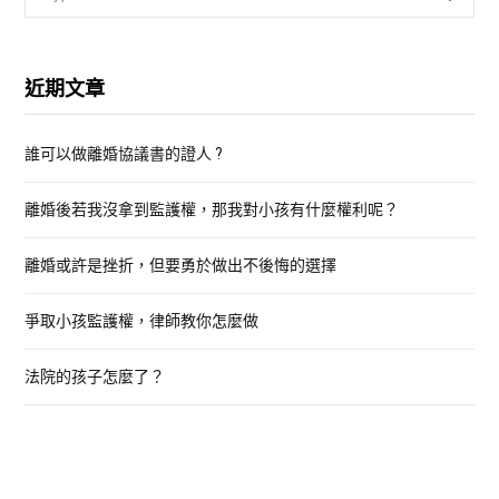
e
a
r
近期文章
c
h
誰可以做離婚協議書的證人 ?
f
o
離婚後若我沒拿到監護權，那我對小孩有什麼權利呢？
r
:
離婚或許是挫折，但要勇於做出不後悔的選擇
爭取小孩監護權，律師教你怎麼做
法院的孩子怎麼了？