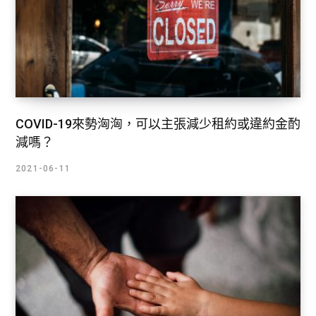
COVID-19來勢洶洶，可以主張減少租約或違約金酌
減嗎？
2021-06-11