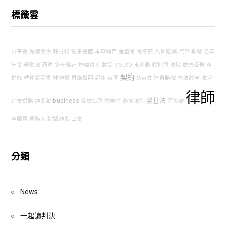
標籤雲
公平會
僱傭關係
蘇打綠
親子會面
本草綱目
金管會
電子菸
八仙塵爆
汽車
報警
老年
年金
勞動法
酒駕
少年矯正
林暐哲
化妝品
VOLVO
水利局
假扣押
法院
妨害公務
空
契約
拍機
轉移證明書
林仲豪
再議駁回
超速
英國
蔡英文
連帶賠償
司法改革
法官
律師
business
勞基法
企業併購
詐欺犯
公然侮辱
附條件
最高法院
區塊鏈
空服員
債務人
點擊詐欺
山寨
分類
News
一起讀判決