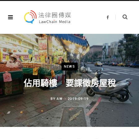
F
a
c
e
b
o
o
k
NEWS
佔用騎樓 要課徵房屋稅
BY
AW
2019-09-19