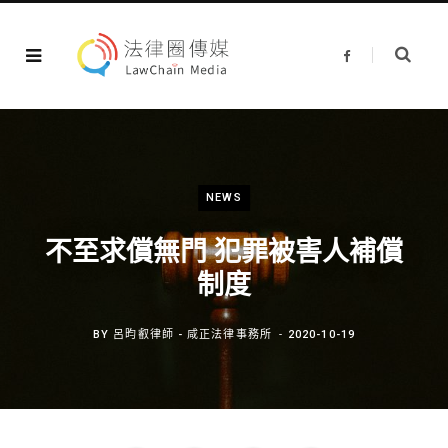
F
a
c
e
b
o
o
k
NEWS
不至求償無門 犯罪被害人補償
制度
BY
呂昀叡律師 - 咸正法律事務所
2020-10-19