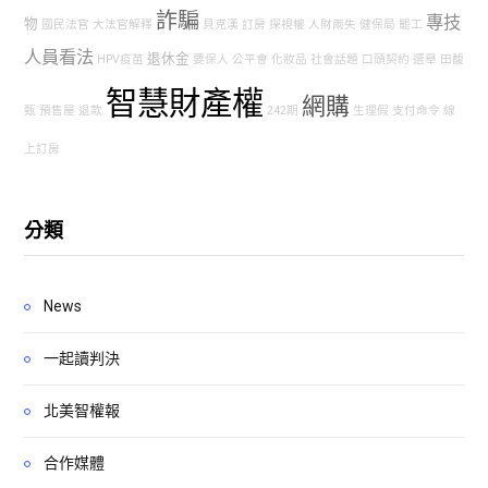
詐騙
專技
物
國民法官
大法官解釋
貝克漢
訂房
探視權
人財兩失
健保局
罷工
人員看法
退休金
HPV疫苗
要保人
公平會
化妝品
社會話題
口頭契約
選舉
田馥
智慧財產權
網購
甄
預售屋
退款
242期
生理假
支付命令
線
上訂房
分類
News
一起讀判決
北美智權報
合作媒體