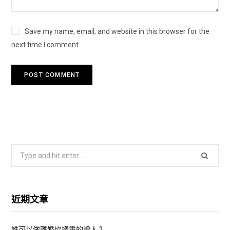
Save my name, email, and website in this browser for the
next time I comment.
S
e
a
r
近期文章
c
h
誰可以做離婚協議書的證人 ?