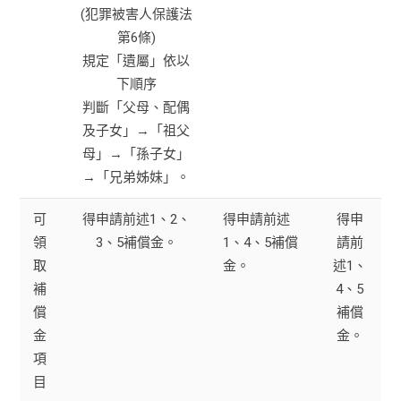
(犯罪被害人保護法
第6條)
規定「遺屬」依以
下順序
判斷「父母、配偶
及子女」→「祖父
母」→「孫子女」
→「兄弟姊妹」。
可
得申請前述1、2、
得申請前述
得申
領
3、5補償金。
1、4、5補償
請前
取
金。
述1、
補
4、5
償
補償
金
金。
項
目