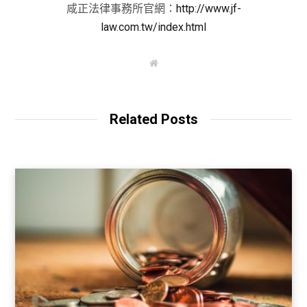
咸正法律事務所官網：
http://www.jf-
law.com.tw/index.html
W
e
b
s
i
t
Related Posts
e