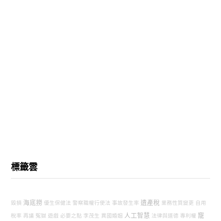
標籤雲
海底撈
遺產稅
毀損
優生保健法
警察職權行使法
事故發生率
業務性質變更
自用
人工智慧
寵
稅率
再議
冤獄
遊戲
必要之點
李茂生
異國婚姻
法律與道德
專利權