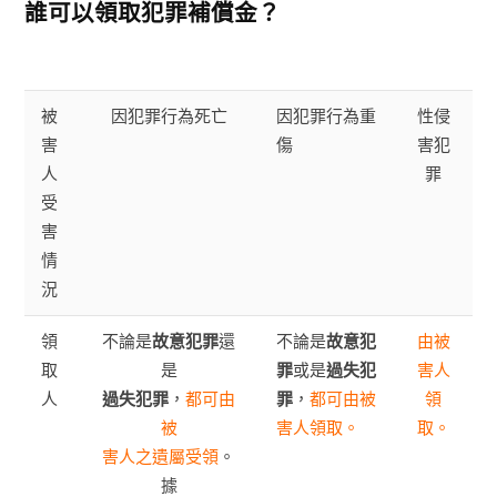
誰可以領取犯罪補償金
？
被
因犯罪行為死亡
因犯罪行為重
性侵
害
傷
害犯
人
罪
受
害
情
況
領
不論是
故意犯罪
還
不論是
故意犯
由被
取
是
罪
或是
過失犯
害人
人
過失犯罪
，
都可由
罪
，
都可由被
領
被
害人領取。
取。
害人之遺屬受領
。
據