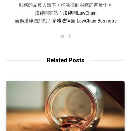
服務的品質與效率，推動律師服務的普及化。
法律圈網站：
法律圈LawChain
商務法律圈網站：
商務法律圈 LawChain Business
W
F
e
a
b
c
s
e
i
b
t
o
Related Posts
e
o
k