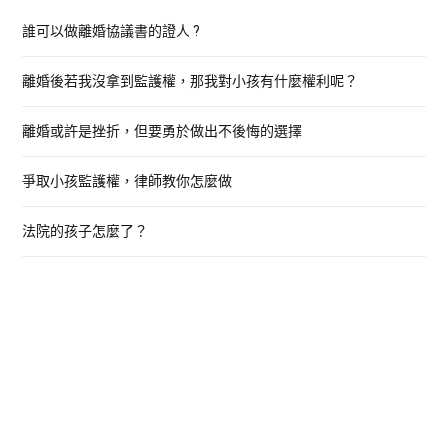
h
誰可以做離婚協議書的證人 ?
f
o
離婚後若我沒拿到監護權，那我對小孩有什麼權利呢？
r
:
離婚或許是挫折，但要勇於做出不後悔的選擇
爭取小孩監護權，律師教你怎麼做
法院的孩子怎麼了？