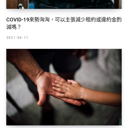
COVID-19來勢洶洶，可以主張減少租約或違約金酌
減嗎？
2021-06-11