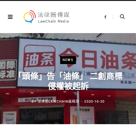
F
a
c
e
b
o
o
k
NEWS
「頭條」告「油條」 二創商標
侵權被起訴
BY
法律圈LAWCHAIN編輯部
2020-10-20