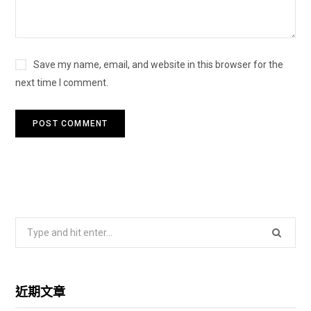
Save my name, email, and website in this browser for the
next time I comment.
S
e
a
r
近期文章
c