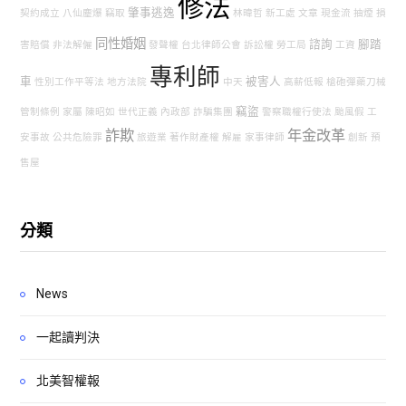
修法
肇事逃逸
契約成立
八仙塵爆
竊取
林暐哲
新工處
文章
現金流
抽煙
損
同性婚姻
諮詢
腳踏
害賠償
非法解僱
發聲權
台北律師公會
訴訟權
勞工局
工資
專利師
車
被害人
性別工作平等法
地方法院
中天
高薪低報
槍砲彈藥刀械
竊盜
管制條例
家屬
陳昭如
世代正義
內政部
詐騙集團
警察職權行使法
颱風假
工
詐欺
年金改革
安事故
公共危險罪
旅遊業
著作財產權
解雇
家事律師
創新
預
售屋
分類
News
一起讀判決
北美智權報