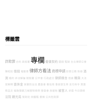
標籤雲
專欄
詐欺罪
僱傭契約
合約
高檢署
還錢
冤獄
台北律師公會
律師方看法
商標申請
借錢
酒
陳昭如
電動車
妨害公務
新娘
測
律師媒合
贈與
婚約
非法解僱
賦稅署
公平會
行政處分
借據
大法
退休金
官解釋
家暴防治法
農委會
養信用
事故發生率
支付命令
買賣
被害人
祭品文
槍砲彈藥刀械管制條例
管委會
房屋稅
求償
今日頭條
法院
觀光局
幫助犯
田馥甄
書摘
公共危險罪