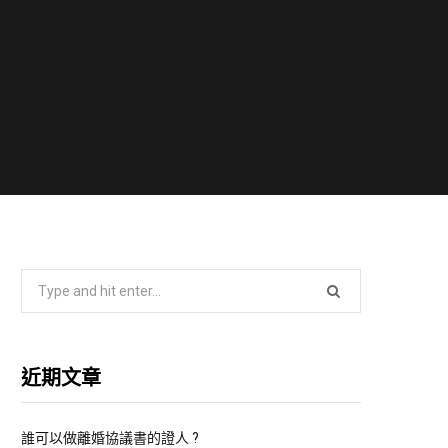
S
e
a
r
近期文章
c
h
f
誰可以做離婚協議書的證人 ?