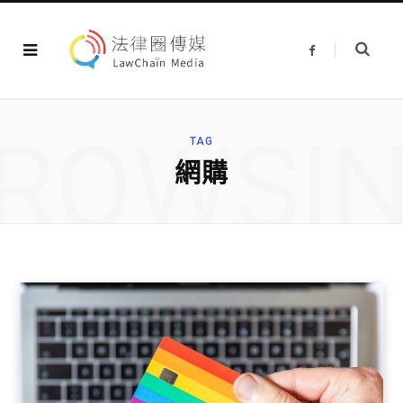
F
a
c
e
b
o
o
ROWSI
k
TAG
網購