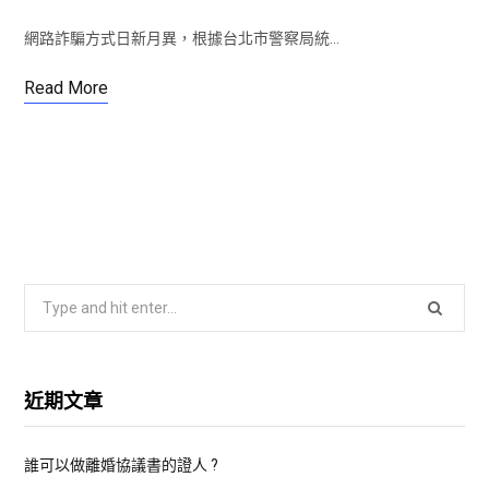
網路詐騙方式日新月異，根據台北市警察局統…
Read More
S
e
a
r
近期文章
c
h
誰可以做離婚協議書的證人 ?
f