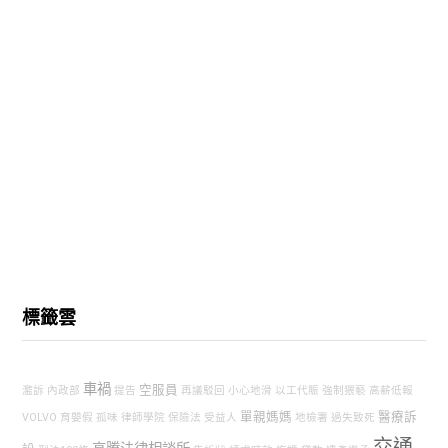
標籤雲
車禍
空服員
濫訴
內政部
提告
再議駁回
小心地滑
以工代賑
強制猥褻
高薪低報
單親媽媽
醫療訴
VOLVO
育嬰假
孤味
律師學院
保險法
受益人
地檢署
過失致死
交通