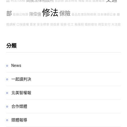
高騰法律相談所
訟
刑法100條
告訴狀
請求時效
悔婚
貸款
遺產繼承
修法
部
保險
陳偉倫
毀損公物罪
毒品危害防制條例
日本律師公會
離
婚調解
口授遺囑
賣家
安全標章
旅遊業
毀損
社工
颱風假
婚前徵信
微型支付
大法庭
分類
News
一起讀判決
北美智權報
合作媒體
媒體報導