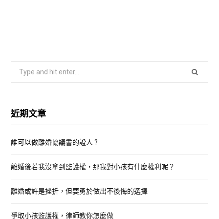
S
e
a
r
近期文章
c
h
誰可以做離婚協議書的證人 ?
f
o
離婚後若我沒拿到監護權，那我對小孩有什麼權利呢？
r
:
離婚或許是挫折，但要勇於做出不後悔的選擇
爭取小孩監護權，律師教你怎麼做