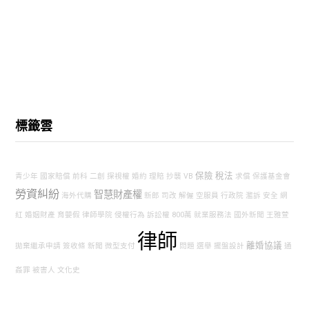
標籤雲
保險
稅法
青少年
國家賠償
前科
二創
探視權
婚約
理賠
抄襲
VB
求償
保護基金會
勞資糾紛
智慧財產權
海外代購
新郎
司改
解僱
空服員
行政院
濫訴
安全
網
紅
婚姻財產
育嬰假
律師學院
侵權行為
訴訟權
800萬
就業服務法
國外新聞
王雅萱
律師
離婚協議
拋棄繼承申請
簽收條
新聞
微型支付
問題
選舉
擺盤設計
通
姦罪
被害人
文化史