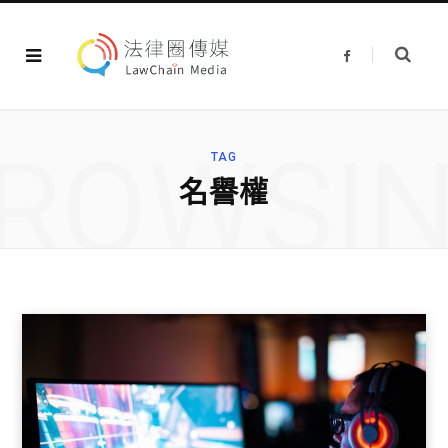
F
a
c
e
b
o
o
ROWSI
k
TAG
名譽權