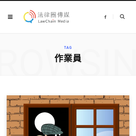
F
a
c
e
b
o
o
ROWSI
k
TAG
作業員