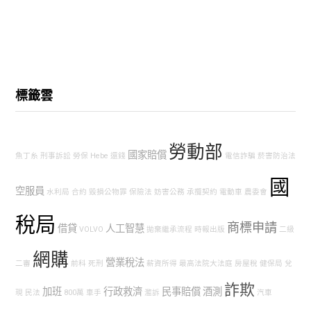
標籤雲
勞動部
國家賠償
魚丁糸
刑事訴訟
勞保
Hebe
還錢
電信詐騙
菸害防治法
國
空服員
水利局
合約
毀損公物罪
保險法
妨害公務
承攬契約
電動車
農委會
稅局
商標申請
借貸
人工智慧
VOLVO
拋棄繼承流程
時報出版
二級
網購
營業稅法
二審
前科
死刑
薪資所得
最高法院大法庭
房屋稅
健保局
兌
詐欺
加班
行政救濟
民事賠償
酒測
現
民法
800萬
車手
濫訴
汽車