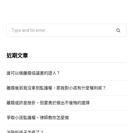
S
e
a
r
近期文章
c
h
誰可以做離婚協議書的證人 ?
f
o
離婚後若我沒拿到監護權，那我對小孩有什麼權利呢？
r
:
離婚或許是挫折，但要勇於做出不後悔的選擇
爭取小孩監護權，律師教你怎麼做
法院的孩子怎麼了？