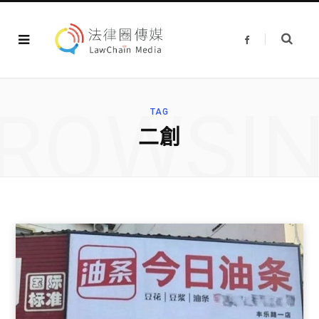
F
a
c
e
b
o
o
ROWSI
k
TAG
二創