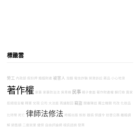
標籤雲
勞工
被害人
內政部
假扣押
婚姻財產
泡麵
電信詐騙
勞資訴訟
藥品
小心地滑
著作權
民事
家暴
家暴防治法
吳青峰
親子會面
著作財產權
蘇打綠
賣家
竊盜
拒絕證言權
釋憲
兌現
公司
大法庭
再議駁回
開審陳述
獨立機關
司改
化妝品
律師法修法
比特幣
死亡
時報出版
新郎
器捐
保護令
妨害公務
離婚調
解
銷售額
二度就業
健保
自由評論網
視訊諮詢
發票