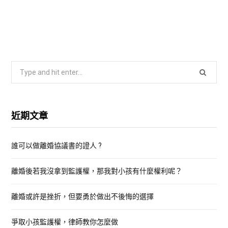
S
e
a
r
近期文章
c
h
誰可以做離婚協議書的證人 ?
f
o
離婚後若我沒拿到監護權，那我對小孩有什麼權利呢？
r
:
離婚或許是挫折，但要勇於做出不後悔的選擇
爭取小孩監護權，律師教你怎麼做