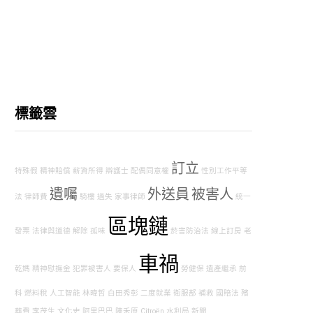
標籤雲
訂立
特殊假
精神賠償
薪資所得
辯護士
配偶同意權
性別工作平等
遺囑
外送員
被害人
法
律師費
騎樓
過失
家事律師
統一
區塊鏈
發票
法律與道德
解除
孤味
菸害防治法
線上訂房
老
車禍
乾媽
精神慰撫金
犯罪被害人
要保人
勞健保
遺產繼承
前
科
燃料稅
人工智能
林暐哲
白田秀彰
二度就業
衛服部
補救
國賠法
殯
葬費
李茂生
文化史
阿里巴巴
陳禾原
Citroën
水利局
新聞