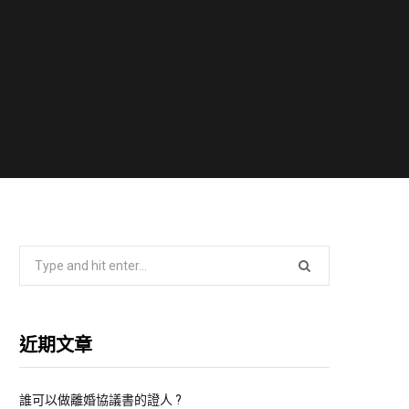
S
e
a
r
近期文章
c
h
f
誰可以做離婚協議書的證人 ?