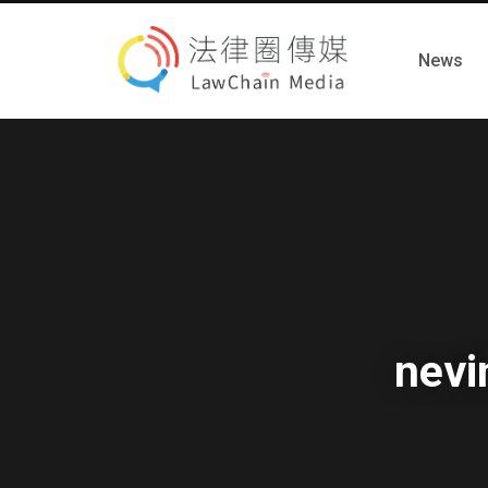
News
nevi