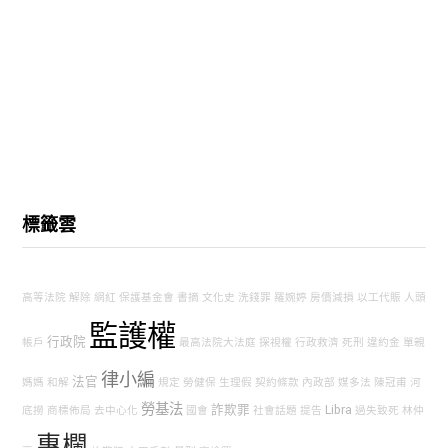
標籤雲
高等法院
解除
網紅
保護基金會
書摘
文化史
洗錢罪
羅婉婷
房價減損
以工代賑
人頭
監護權
行政院
帳戶
最高法院大法庭
探視權
行政救濟
死刑
違約金
單親
律小編
法官
媽媽
和解
規定
勞健保
生理假
契約條款
內政部
媒多法
陳冠甫
河
勞基法
詐欺罪
Libra
底撈
商標佈局
去中心化
國會
社會話題
提告
過失致死
林仲
專欄