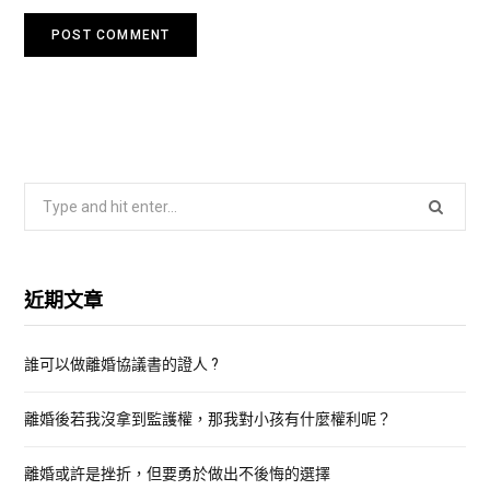
S
e
a
r
近期文章
c
h
誰可以做離婚協議書的證人 ?
f
o
離婚後若我沒拿到監護權，那我對小孩有什麼權利呢？
r
:
離婚或許是挫折，但要勇於做出不後悔的選擇