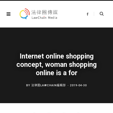
F
a
c
e
b
o
o
k
Internet online shopping
concept, woman shopping
online is a for
BY
法律圈LAWCHAIN編輯部
2019-04-30