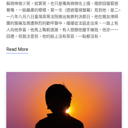
蘇炳坤很少笑。就算笑，也只是嘴角微微往上揚，隨即回復緊抿
著嘴，一臉嚴肅的模樣。第一次（透過電視螢幕）見到他，是二○
一八年八月八日臺灣高等法院做出無罪判決那日。他在親友律師
團的簇擁及周遭熱烈的歡呼聲中，緩緩從法庭走出來。一路上有
人向他恭喜，他馬上鞠躬道謝，有人想跟他握手擁抱，他亦一一
回禮。但我注意到，他的臉上沒有笑容，一點都沒有。
Read More