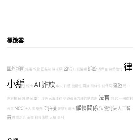
標籤雲
律
國外新聞
凶宅
訴訟
結婚
報警
國賠法
陳禾原
口授遺囑
消保官
勞保給付
小編
AI
詐欺
竊盜
新娘
中天
抽煙
從屬性
再議
附條件
健保局
罷工
法官
專利權
民調
健保
車手
涉外民事法律
槍砲彈藥刀械管制條例
1950
一國兩制
僱傭關係
NCC
空拍機
法院判決
人工智
公寓
法人
醫療費
智慧財產法
慧
確認之訴
承攬
科技法律
大樓
量刑