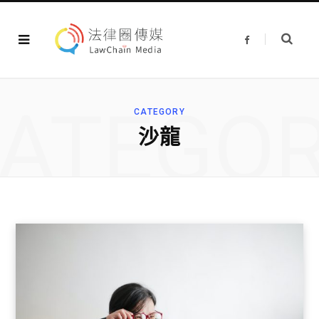
F
a
c
e
b
o
o
ATEGO
k
CATEGORY
沙龍