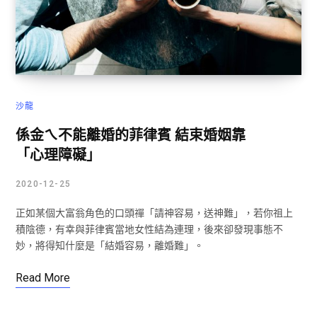
沙龍
係金ㄟ不能離婚的菲律賓 結束婚姻靠
「心理障礙」
2020-12-25
正如某個大富翁角色的口頭禪「請神容易，送神難」，若你祖上
積陰德，有幸與菲律賓當地女性結為連理，後來卻發現事態不
妙，將得知什麼是「結婚容易，離婚難」。
Read More