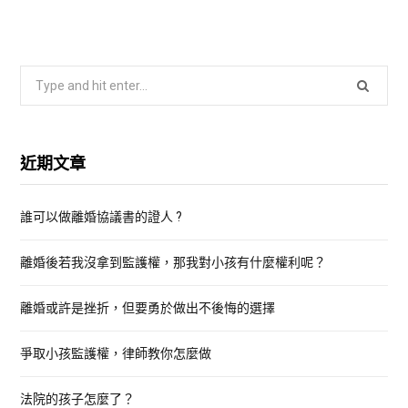
S
e
a
r
近期文章
c
h
誰可以做離婚協議書的證人 ?
f
o
離婚後若我沒拿到監護權，那我對小孩有什麼權利呢？
r
:
離婚或許是挫折，但要勇於做出不後悔的選擇
爭取小孩監護權，律師教你怎麼做
法院的孩子怎麼了？