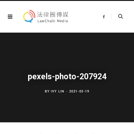
F
a
c
e
b
o
o
k
pexels-photo-207924
BY
IVY LIN
2021-03-19