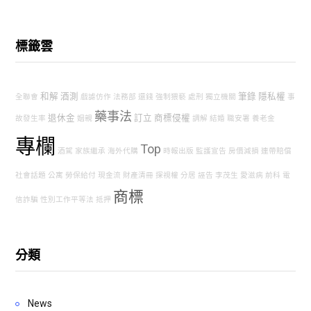
標籤雲
和解
酒測
筆錄
隱私權
全聯會
戲謔仿作
法務部
還錢
強制猥褻
處刑
獨立機關
事
藥事法
退休金
訂立
商標侵權
故發生率
姻親
調解
結婚
職安署
養老金
專欄
Top
酒駕
家族繼承
海外代購
時報出版
監護宣告
房價減損
連帶賠償
社會話題
公寓
勞保給付
現金流
財產清冊
探視權
分居
誣告
李茂生
愛滋病
前科
電
商標
信詐騙
性別工作平等法
抵押
分類
News