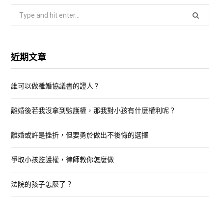
S
e
a
r
近期文章
c
h
誰可以做離婚協議書的證人 ?
f
o
離婚後若我沒拿到監護權，那我對小孩有什麼權利呢？
r
:
離婚或許是挫折，但要勇於做出不後悔的選擇
爭取小孩監護權，律師教你怎麼做
法院的孩子怎麼了？