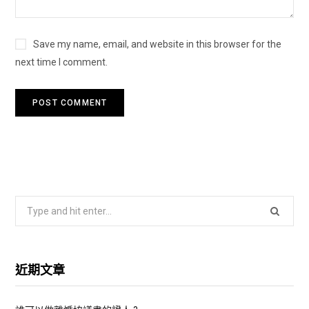
Save my name, email, and website in this browser for the
next time I comment.
S
e
a
r
近期文章
c
h