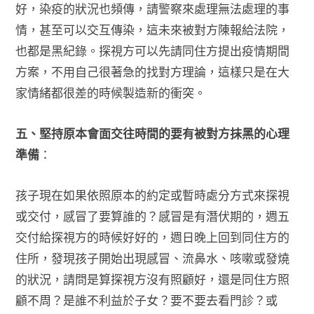
好，染疫的狀況也頻傳，請警察來處理無法處理的事
情，甚至可以交互傳染，這未來被對方陳報給法院，
也都是黑紀錄。探視方可以先請同住方提出疫情期間
方案，不用自己很著急的找對方理論，這樣只是在大
家情緒都很差的時候製造新的衝突。
五、堅持原本會面交往時間的要有被對方抹黑的心理
準備
：
孩子現在如果依照原本的約定或暫時處分方式來探視
或交付，感冒了要算誰的？感冒是有潛伏期的，週五
交付給探視方的時候好好的，週日晚上回到同住方的
住所，發現孩子開始出現感冒、流鼻水、咳嗽或發燒
的狀況，請問是算探視方沒有照顧好，還是同住方照
顧不周？是誰不利益於子女？要不要去看門診？或