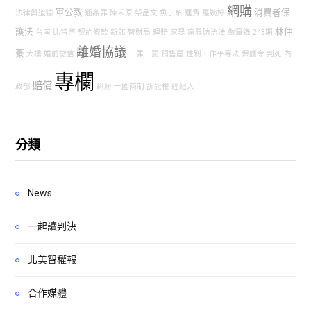
網購
軍公教
消費者保
法律與道德
通姦罪
陳禾原
祭品文
魚丁糸
運費
羅婉婷
護法
林仲
台南
比特幣
契約條款
新郎
智財局
理賠
家暴
家暴防治法
做筆錄
243期
離婚協議
豪
大樓
婚前徵信
一罪一罰
預售屋
性別工作平等法
保護令
判死
內
專欄
賠償
政部
糾紛
一國兩制
訴訟權
經紀人
分類
News
一起讀判決
北美智權報
合作媒體