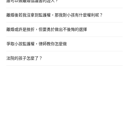
誰可以做離婚協議書的證人 ?
f
o
離婚後若我沒拿到監護權，那我對小孩有什麼權利呢？
r
:
離婚或許是挫折，但要勇於做出不後悔的選擇
爭取小孩監護權，律師教你怎麼做
法院的孩子怎麼了？