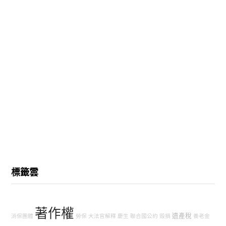
標籤雲
著作權
遺產稅
消保團體
勞保
大法官解釋
慶生
聯合國公約
毀損
養老金