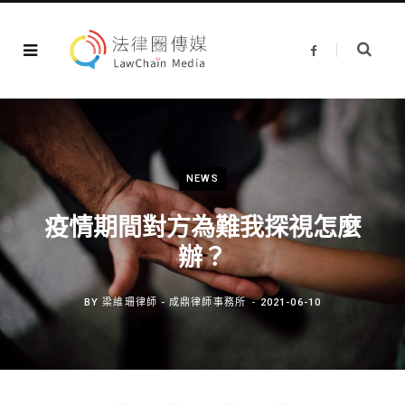
F
a
c
e
b
o
o
k
NEWS
疫情期間對方為難我探視怎麼
辦？
BY
梁維珊律師 - 成鼎律師事務所
2021-06-10