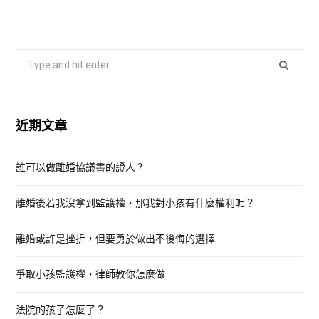
S
e
a
r
近期文章
c
h
誰可以做離婚協議書的證人 ?
f
o
離婚後若我沒拿到監護權，那我對小孩有什麼權利呢？
r
:
離婚或許是挫折，但要勇於做出不後悔的選擇
爭取小孩監護權，律師教你怎麼做
法院的孩子怎麼了？