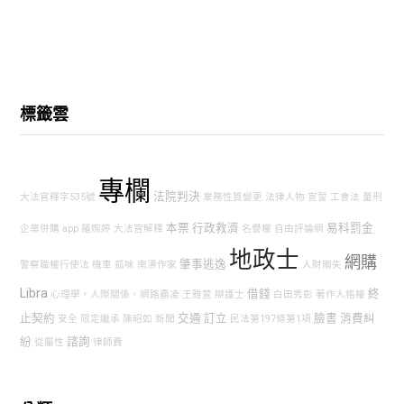
標籤雲
專欄
法院判決
大法官釋字535號
業務性質變更
法律人物
宣誓
工會法
量刑
本票
行政救濟
易科罰金
企業併購
app
羅婉婷
大法官解釋
名譽權
自由評論網
地政士
網購
肇事逃逸
警察職權行使法
機車
孤味
南漂作家
人財兩失
Libra
借錢
終
心理學，人際關係，網路霸凌
王雅萱
辯護士
白田秀彰
著作人格權
止契約
交通
訂立
臉書
消費糾
安全
限定繼承
陳昭如
新聞
民法第197條第1項
紛
諮詢
從屬性
律師費