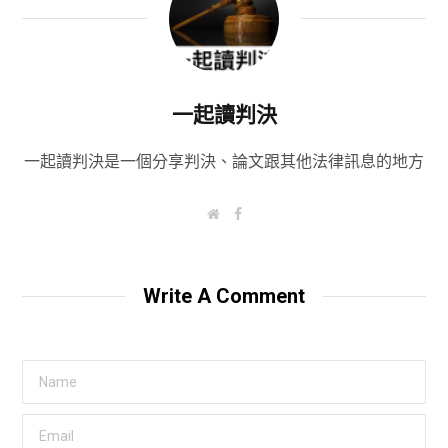
一起讀判決
一起讀判決是一個分享判決、論文跟其他法律訊息的地方
W
F
e
a
b
c
s
e
i
b
t
o
Write A Comment
e
o
k