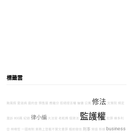
標籤雲
修法
颱風假
愛滋病
違約金
預售屋
應繼分
拒絕證言權
僱傭
公寓
文策院
規定
監護權
律小編
濫訴
800萬
紀錄
大法官
老乾媽
個資法
犯罪
維多利
business
刑事
亞
林暐哲
一國兩制
業務上登載不實文書罪
婚前徵信
勞退
新娘