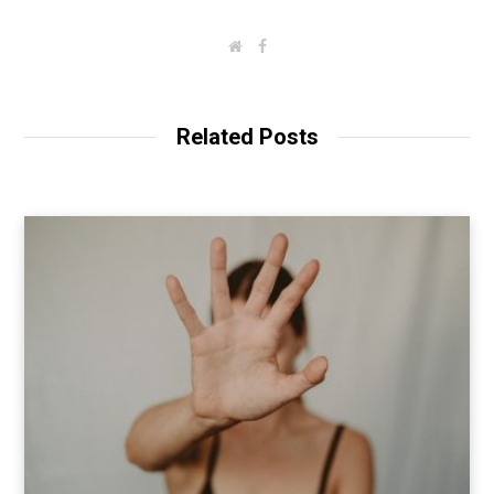
W
F
e
a
b
c
s
e
i
b
t
o
Related Posts
e
o
k