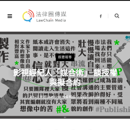
F
a
c
e
b
o
o
k
媒體報導
影視經紀人「媒合術」 談授權
與擬合約
BY
法律圈LAWCHAIN編輯部
2021-01-06