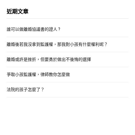
r
近期文章
c
h
誰可以做離婚協議書的證人 ?
f
o
離婚後若我沒拿到監護權，那我對小孩有什麼權利呢？
r
:
離婚或許是挫折，但要勇於做出不後悔的選擇
爭取小孩監護權，律師教你怎麼做
法院的孩子怎麼了？