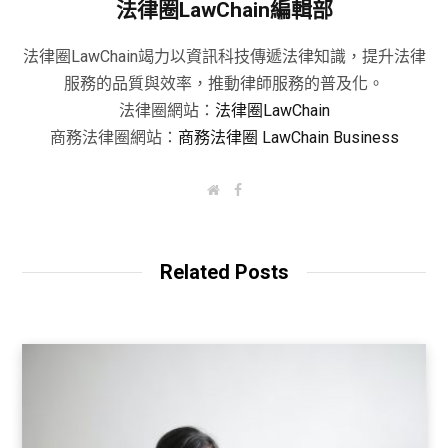
法律圈LawChain編輯部
法律圈LawChain竭力以資訊科技傳遞法律知識，提升法律
服務的品質與效率，推動律師服務的普及化。
法律圈網站：
法律圈LawChain
商務法律圈網站：
商務法律圈 LawChain Business
W
F
e
a
b
c
s
e
i
b
t
o
Related Posts
e
o
k