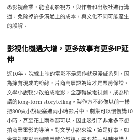
悉影視產業，能協助影視方，與作者和出版社進行溝
通，免除掉許多溝通上的成本，與文化不同可能產生
的誤解。
影視化機遇大增，更多故事有更多IP延
伸
近10年，院線上映的電影不是續作就是漫威系列，因
為擁有現成的粉絲，片商高層認為這才是票房保證。
文學小說較少改拍成電影，全部轉做電視劇，成為所
謂的long-form storytelling。製作方不必像以前一樣
把800頁小說硬塞進兩小時影片中，劇集可以慢慢講10
小時，甚至花上兩季都可以，因此吸引了非常多不想
拍商業電影的導演。對文學小說來說，這是好事，如
今電視電影兩個陣營越分越遠，需要花一點時間講人