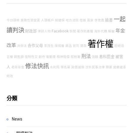
一起
臉書
今日頭條
業務性質變更
人頭帳戶
勞健保
地方法院
借據
賣家
李懷農
讀判決
年金
財政部
Facebook
律師人物
新聞
著作財產權
海外代購
解僱
著作權
改革
合作父母
消保法
李茂生
探視權
藥品
官司
貸款
拒絕證
刑法
易科罰金
被害
言權
銷售額
強制性交
創作
電動車
精神賠償
賦稅署
泡麵
修法快訊
人
老年年金
水利局
學名藥
房價減損
涉外民事法律
釋憲
拋棄繼承
時效
分類
News