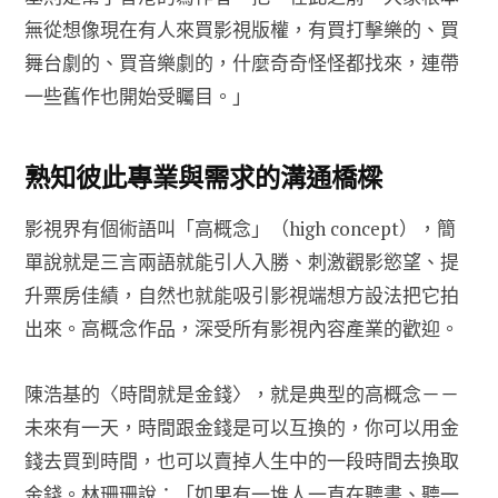
無從想像現在有人來買影視版權，有買打擊樂的、買
舞台劇的、買音樂劇的，什麼奇奇怪怪都找來，連帶
一些舊作也開始受矚目。」
熟知彼此專業與需求的溝通橋樑
影視界有個術語叫「高概念」（high concept），簡
單說就是三言兩語就能引人入勝、刺激觀影慾望、提
升票房佳績，自然也就能吸引影視端想方設法把它拍
出來。高概念作品，深受所有影視內容產業的歡迎。
陳浩基的〈時間就是金錢〉，就是典型的高概念－－
未來有一天，時間跟金錢是可以互換的，你可以用金
錢去買到時間，也可以賣掉人生中的一段時間去換取
金錢。林珊珊說：「如果有一堆人一直在聽書、聽一