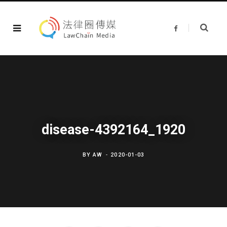
F
a
c
e
b
o
o
k
disease-4392164_1920
BY
AW
2020-01-03