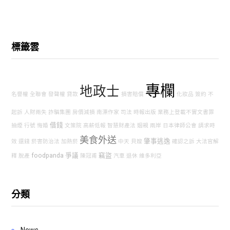
標籤雲
專欄
地政士
名譽權
全聯會
發聲權
貸款
損害賠償
化妝品
簽約
不
起訴
人財兩失
詐騙集團
房價減損
南漂作家
司法
時報出版
業務上登載不實文書罪
借錢
抽煙
行號
悔婚
文策院
高薪低報
智慧財產法
姻親
兩岸
日本律師公會
請求時
美食外送
肇事逃逸
效
還錢
菸害防治法
加熱菸
中天
貝嫂
確認之訴
大法官解
foodpanda
爭議
竊盜
釋
脫產
陳冠甫
汽車
退休
維多利亞
分類
News