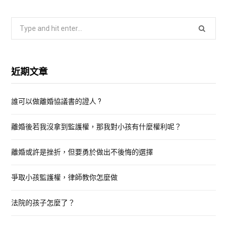
S
e
a
r
近期文章
c
h
誰可以做離婚協議書的證人 ?
f
o
離婚後若我沒拿到監護權，那我對小孩有什麼權利呢？
r
:
離婚或許是挫折，但要勇於做出不後悔的選擇
爭取小孩監護權，律師教你怎麼做
法院的孩子怎麼了？