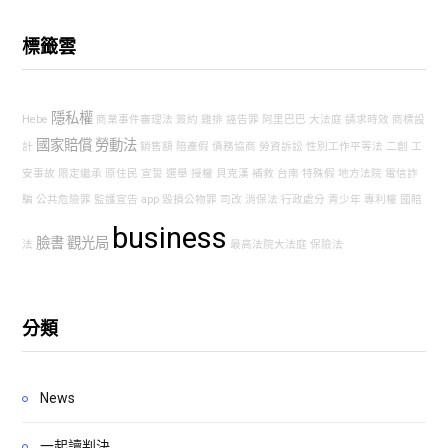
標籤雲
隱私權
Hebe
商業事件審理法
簽約
雞排
誣告罪
阿里巴巴
大法庭
請求時效
商標設
國家賠償
勞動法
計
銷售額
陪產假
債務協商
勞資訴訟
性別工作平等法
二創
工
安事故
限定繼承
原住民
宣誓
選舉
授權
貝克漢
補救
台南
特殊假
地方法院
電信詐
騙
公共危險罪
監護宣告
app
毀損公物罪
司改
消保法
行政處分
青少年
專利權
國賠
business
臉書
觀光局
法
最高法院大法庭
保險法
分類
News
一起讀判決