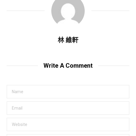
林 維軒
Write A Comment