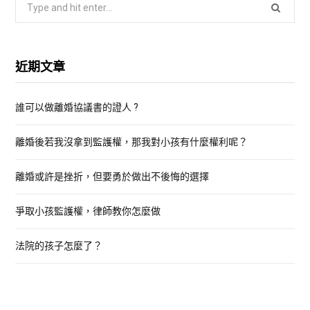
S
e
a
r
近期文章
c
h
誰可以做離婚協議書的證人 ?
f
o
離婚後若我沒拿到監護權，那我對小孩有什麼權利呢？
r
:
離婚或許是挫折，但要勇於做出不後悔的選擇
爭取小孩監護權，律師教你怎麼做
法院的孩子怎麼了？