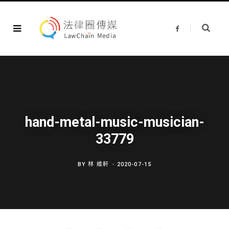
F
a
c
e
b
o
o
k
hand-metal-music-musician-
33779
BY
林 維軒
2020-07-15