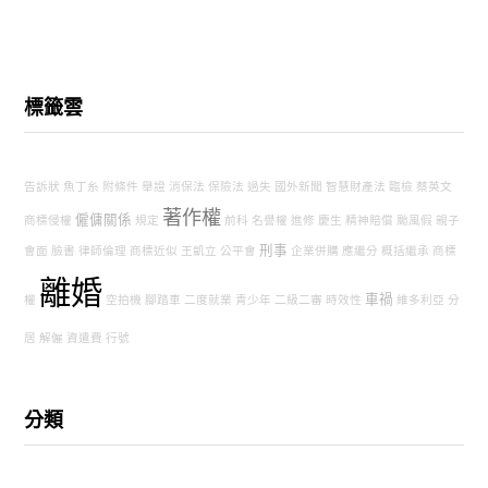
標籤雲
告訴狀
魚丁糸
附條件
舉證
消保法
保險法
過失
國外新聞
智慧財產法
臨檢
蔡英文
著作權
僱傭關係
商標侵權
規定
前科
名譽權
進修
慶生
精神賠償
颱風假
親子
刑事
會面
臉書
律師倫理
商標近似
王凱立
公平會
企業併購
應繼分
概括繼承
商標
離婚
車禍
權
空拍機
腳踏車
二度就業
青少年
二級二審
時效性
維多利亞
分
居
解僱
資遣費
行號
分類