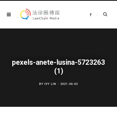
F
a
c
e
b
o
o
k
pexels-anete-lusina-5723263
(1)
BY
IVY LIN
2021-06-02