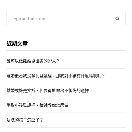
S
e
a
r
近期文章
c
h
誰可以做離婚協議書的證人 ?
f
o
離婚後若我沒拿到監護權，那我對小孩有什麼權利呢？
r
:
離婚或許是挫折，但要勇於做出不後悔的選擇
爭取小孩監護權，律師教你怎麼做
法院的孩子怎麼了？