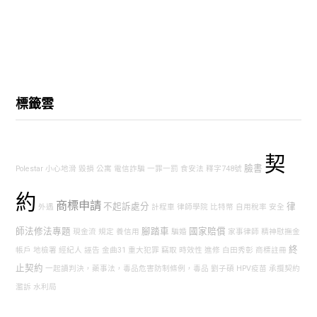
標籤雲
契
臉書
Polestar
小心地滑
毀損
公寓
電信詐騙
一罪一罰
食安法
釋字748號
約
商標申請
不起訴處分
律
外遇
計程車
律師學院
比特幣
自用稅率
安全
師法修法專題
腳踏車
國家賠償
現金流
規定
養信用
騙婚
家事律師
精神慰撫金
終
帳戶
地檢署
經紀人
誣告
金曲31
重大犯罪
竊取
時效性
進修
白田秀彰
商標註冊
止契約
一起讀判決，藥事法，毒品危害防制條例，毒品
劉子碩
HPV疫苗
承攬契約
濫訴
水利局