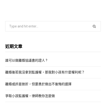
S
e
a
r
近期文章
c
h
誰可以做離婚協議書的證人 ?
f
o
離婚後若我沒拿到監護權，那我對小孩有什麼權利呢？
r
:
離婚或許是挫折，但要勇於做出不後悔的選擇
爭取小孩監護權，律師教你怎麼做