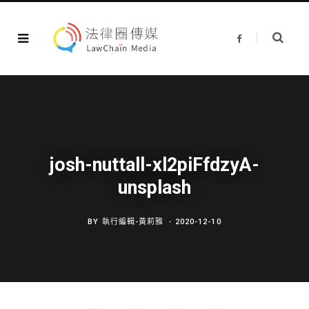
F
a
c
e
b
o
o
k
josh-nuttall-xl2piFfdzyA-
unsplash
BY
執行編輯-黃莉雅
2020-12-10