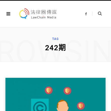
F
a
c
e
b
o
o
ROWSI
k
TAG
242期