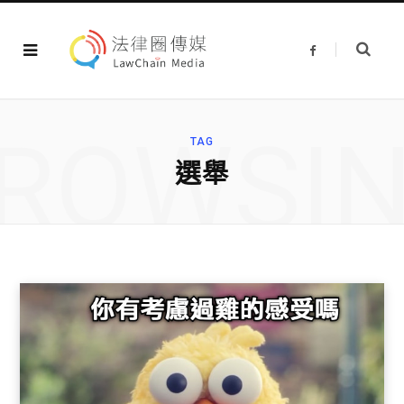
F
a
c
e
b
o
o
ROWSI
k
TAG
選舉