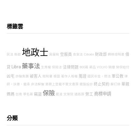
標籤雲
地政士
空服員
財政部
借
民法
新郎
房屋稅
食安法
Citroën
轉移證明書
藥事法
Libra
貸
法律問題
生育權
保險法
800萬
藥品
VOLVO
騎樓
勞保給付
凶宅
被害人
蒐證
軍公教
詐騙集團
賦稅署
梗圖
著作人格權
國民年金，修法
律
終止契約
單親
師，扶養，繼承
非法解僱
業務上登載不實文書罪
擺盤設計
蘇打綠
保險
商標申請
媽媽
竊盜
勞工
台南
學名藥
罷凌
文策院
通姦罪
分類