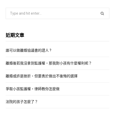
S
e
a
r
近期文章
c
h
誰可以做離婚協議書的證人 ?
f
o
離婚後若我沒拿到監護權，那我對小孩有什麼權利呢？
r
:
離婚或許是挫折，但要勇於做出不後悔的選擇
爭取小孩監護權，律師教你怎麼做
法院的孩子怎麼了？