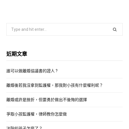
S
e
a
r
近期文章
c
h
誰可以做離婚協議書的證人 ?
f
o
離婚後若我沒拿到監護權，那我對小孩有什麼權利呢？
r
:
離婚或許是挫折，但要勇於做出不後悔的選擇
爭取小孩監護權，律師教你怎麼做
法院的孩子怎麼了？