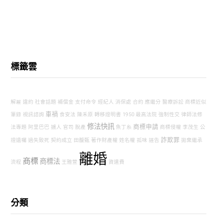
標籤雲
解雇
違約
社會話題
補償金
支付命令
經紀人
消保處
合約
應繼分
醫療訴訟
商標近似
車禍
筆錄
視訊諮詢
食安法
陳禾原
轉移證明書
1950
最高法院
強制性交
律師法修
修法快訊
商標申請
法專題
阿里巴巴
擄人
官司
脫產
魚丁糸
商標侵權
李茂生
公
詐欺罪
證遺囑
過失致死
契約成立
田馥甄
著作財產權
姓名權
孤味
誣告
拋棄繼承
離婚
商標
商標法
流程
王雅萱
資遣費
分類