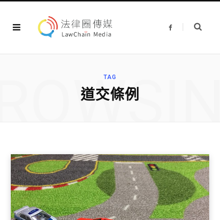
F
a
c
e
b
o
o
ROWSI
k
TAG
道交條例