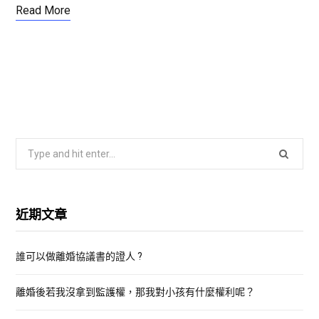
Read More
S
e
a
r
近期文章
c
h
誰可以做離婚協議書的證人 ?
f
o
離婚後若我沒拿到監護權，那我對小孩有什麼權利呢？
r
: