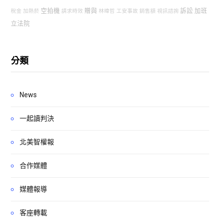
空拍機
贈與
訴訟
加班
稅金
加熱菸
請求時效
林暐哲
工安事故
銷售額
視訊諮詢
立法院
分類
News
一起讀判決
北美智權報
合作媒體
媒體報導
客座轉載