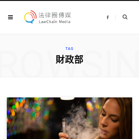
F
a
c
e
b
o
o
ROWSI
k
TAG
財政部