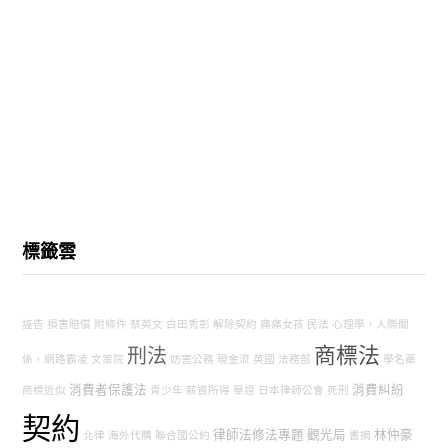
標籤雲
誣告
損害賠償
附條件
蔡英文
白田秀彰
解除契約
痛痛女孩
民法
心理學，人際關
商標法
刑法
係，網路霸凌
文策院
妨害公務
現金流
英國
法務部
學名藥
消費者保護法
消費糾紛
商標近似
青少年
薪資所得
舉證
日本律師公會
死刑
契約
律師法修法專題
觀光局
林仲豪
北律
海外代購
聯合國公約
書摘