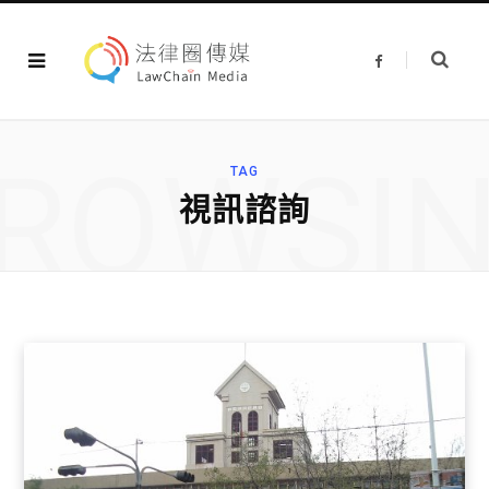
F
a
c
e
b
o
o
ROWSI
k
TAG
視訊諮詢