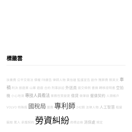
標籤雲
車
扶養費
公平交易法
債權
FB廣告
律師人物
黃信雄
監護宣告
創作
殯葬費
蔡英文
禍
外送員
空拍
判決
旅遊業
山寨
遊戲
合約
刑事訴訟
道交條例
書摘
轉移證明書
專技人員看法
機
借貸
僱傭契約
小心地滑
業務性質變更
做筆錄
人頭帳戶
專利師
國稅局
人工智慧
VOLVO
特殊假
運費
242期
法律人物
租屋
勞資糾紛
消保處
竊取
罵人
承攬契約
商標註冊
規定