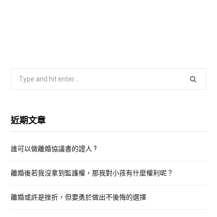
S
e
a
r
近期文章
c
h
誰可以做離婚協議書的證人 ?
f
o
離婚後若我沒拿到監護權，那我對小孩有什麼權利呢？
r
:
離婚或許是挫折，但要勇於做出不後悔的選擇