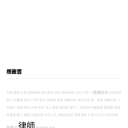
標籤雲
一起讀判決
文章
還錢
分居
斜槓律師
過失致死
誣告
時報出版
中天
行號
法律與道
德
八仙塵爆
性別工作平等法
所得稅
結婚
消費糾紛
噪音污染
統一發票
侵權行為
少
年矯正
當歸
車禍
北律
勞保
法人
借貸
誹謗罪
簽約
二度就業
詐騙集團
國產署
職場
性騷擾
擄人
悔婚
中國大陸
去中心化
事故發生率
家事律師
外遇
VOLVO
視訊諮詢
律師
商標法
兒童座椅
退休