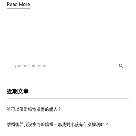
Read More
S
e
a
r
近期文章
c
h
誰可以做離婚協議書的證人 ?
f
o
離婚後若我沒拿到監護權，那我對小孩有什麼權利呢？
r
: