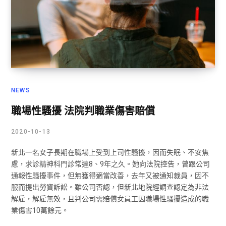
NEWS
職場性騷擾 法院判職業傷害賠償
2020-10-13
新北一名女子長期在職場上受到上司性騷擾，因而失眠、不安焦
慮，求診精神科門診常達8、9年之久。她向法院控告，曾跟公司
通報性騷擾事件，但無獲得適當改善，去年又被通知裁員，因不
服而提出勞資訴訟。雖公司否認，但新北地院經調查認定為非法
解雇，解雇無效，且判公司需賠償女員工因職場性騷擾造成的職
業傷害10萬餘元。