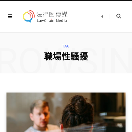
F
a
c
e
b
o
o
ROWSI
k
TAG
職場性騷擾