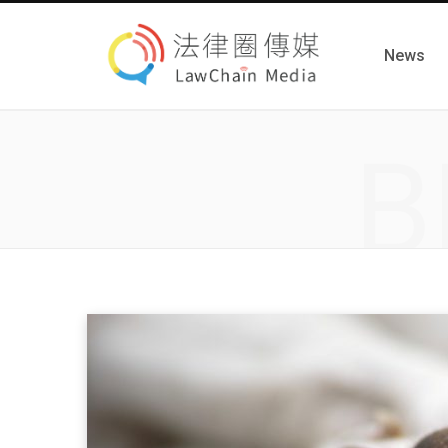
News
B