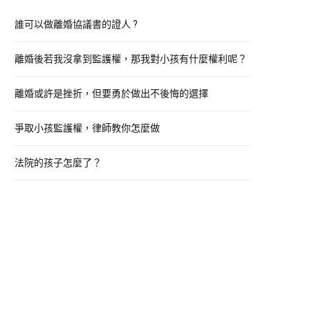
h
f
誰可以做離婚協議書的證人 ?
o
離婚後若我沒拿到監護權，那我對小孩有什麼權利呢？
r
:
離婚或許是挫折，但要勇於做出不後悔的選擇
爭取小孩監護權，律師教你怎麼做
法院的孩子怎麼了？