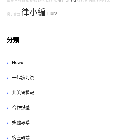
法院判決
囑
銷售額
竊取
紀錄
退休
舉證
違約金
再議
斜槓律師
律小編
Libra
親子會面
分類
News
一起讀判決
北美智權報
合作媒體
媒體報導
客座轉載