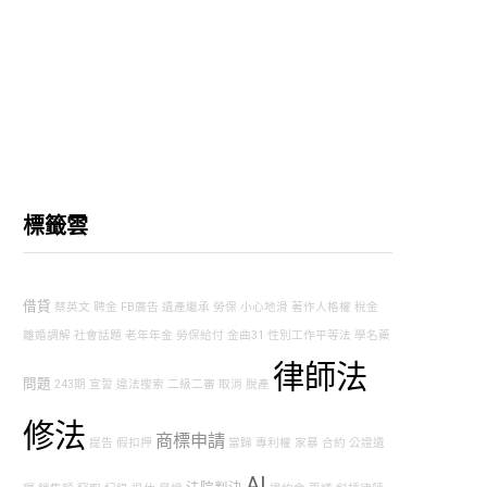
標籤雲
借貸
蔡英文
聘金
FB廣告
遺產繼承
勞保
小心地滑
著作人格權
稅金
離婚調解
社會話題
老年年金
勞保給付
金曲31
性別工作平等法
學名藥
律師法
問題
243期
宣誓
違法搜索
二級二審
取消
脫產
修法
商標申請
提告
假扣押
當歸
專利權
家暴
合約
公證遺
AI