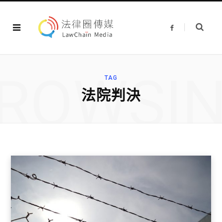
F
a
c
e
b
o
o
ROWSI
k
TAG
法院判決