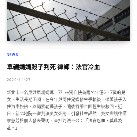
NEWS
單親媽媽殺子判死 律師：法官冷血
2020-11-27
新北市一名吳姓單親媽媽，7年來獨自扶養兩名年僅6、7歲的兒
女，生活長期困頓，在今年與同住兄嫂發生爭執後，帶著孩子入
住汽車旅館，以繩索勒斃孩子，隨後吞藥企圖輕生被救回。近
日，新北地院一審判決吳女死刑，引發社會譁然，吳女辯護律師
廖慧芳於個人發表聲明，直批判決不公：「法官忍血，莫此為
甚。」。