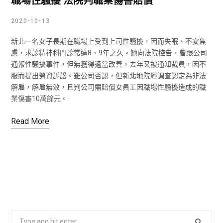
職場性騷擾 法院判職業傷害賠償
2020-10-13
新北一名女子長期在職場上受到上司性騷擾，因而失眠、不安焦
慮，求診精神科門診常達8、9年之久。她向法院控告，曾跟公司
通報性騷擾事件，但無獲得適當改善，去年又被通知裁員，因不
服而提出勞資訴訟。雖公司否認，但新北地院經調查認定為非法
解雇，解雇無效，且判公司需賠償女員工因職場性騷擾造成的職
業傷害10萬餘元。
Read More
S