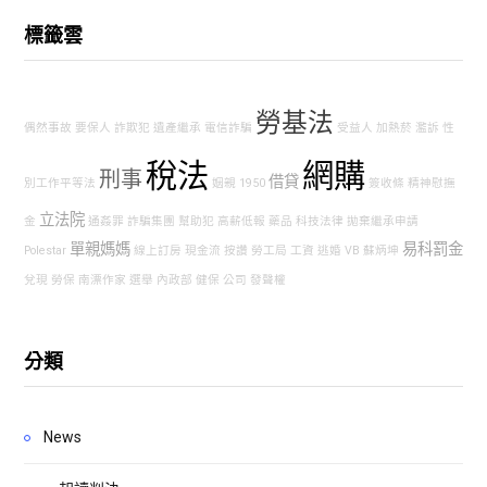
標籤雲
勞基法
偶然事故
要保人
詐欺犯
遺產繼承
電信詐騙
受益人
加熱菸
濫訴
性
稅法
網購
刑事
借貸
別工作平等法
姻親
1950
簽收條
精神慰撫
立法院
金
通姦罪
詐騙集團
幫助犯
高薪低報
藥品
科技法律
拋棄繼承申請
單親媽媽
易科罰金
Polestar
線上訂房
現金流
按讚
勞工局
工資
逃婚
VB
蘇炳坤
兌現
勞保
南漂作家
選舉
內政部
健保
公司
發聲權
分類
News