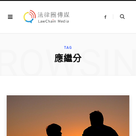
F
a
c
e
b
o
o
ROWSI
k
TAG
應繼分