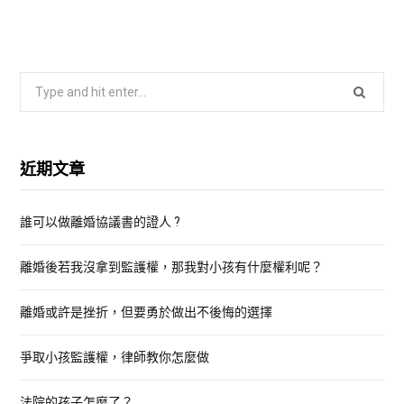
S
e
a
r
近期文章
c
h
誰可以做離婚協議書的證人 ?
f
o
離婚後若我沒拿到監護權，那我對小孩有什麼權利呢？
r
:
離婚或許是挫折，但要勇於做出不後悔的選擇
爭取小孩監護權，律師教你怎麼做
法院的孩子怎麼了？