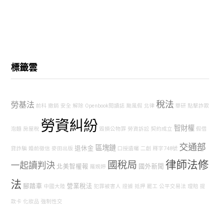
標籤雲
稅法
勞基法
前科
撤銷
安全
解除
Openbook閱讀誌
颱風假
北律
華研
點擊詐欺
勞資糾紛
智財權
泡麵
房屋稅
毀損公物罪
勞資訴訟
契約成立
假借
交通部
區塊鏈
退休金
貸詐騙
婚前徵信
麥田出版
口授遺囑
二創
釋字748號
律師法修
國稅局
一起讀判決
北美智權報
國外新聞
羅婉婷
法
腳踏車
營業稅法
中國大陸
犯罪被害人
證據
抵押
罷工
公平交易法
理賠
提
款卡
化妝品
強制性交