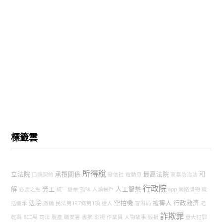
標籤雲
所得稅
立法院
承攬關係
最高法院
和
口頭契約
徵信社
電動車
家暴防治法
行政院
解
勞工
人工智慧
必要之點
統一發票
孤味
人頭帳戶
app
網路購物
概
法院
空拍機
被害人
行政救濟
括繼承
撤銷
民法第197條第1項
證人
智財局
老
詐欺罪
乾媽
800萬
司法
脫產
職安署
書摘
影視
作業員
人物故事
毀損
重大犯罪