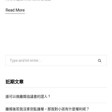
Read More
S
e
a
r
近期文章
c
h
誰可以做離婚協議書的證人 ?
f
o
離婚後若我沒拿到監護權，那我對小孩有什麼權利呢？
r