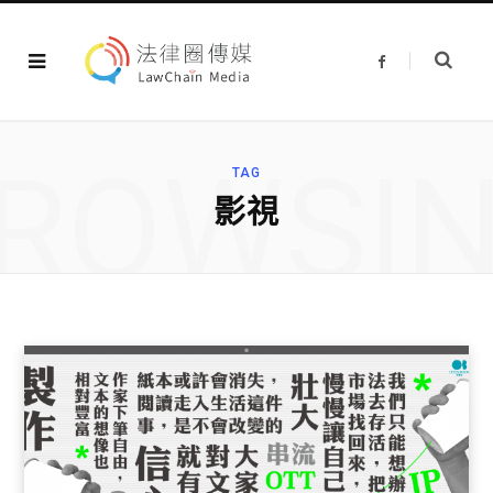
F
a
c
e
b
o
o
ROWSI
k
TAG
影視