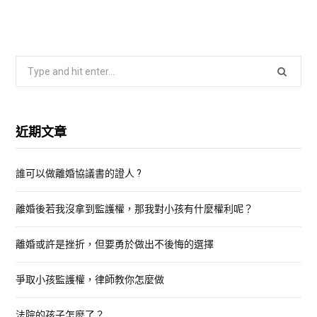
S
e
a
r
近期文章
c
h
誰可以做離婚協議書的證人 ?
f
o
離婚後若我沒拿到監護權，那我對小孩有什麼權利呢？
r
:
離婚或許是挫折，但要勇於做出不後悔的選擇
爭取小孩監護權，律師教你怎麼做
法院的孩子怎麼了？