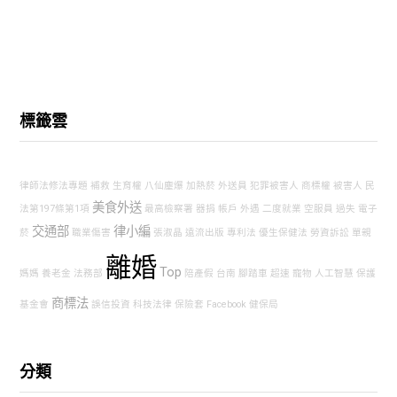
標籤雲
律師法修法專題
補救
生育權
八仙塵爆
加熱菸
外送員
犯罪被害人
商標權
被害人
民
美食外送
法第197條第1項
最高檢察署
器捐
帳戶
外遇
二度就業
空服員
過失
電子
交通部
律小編
菸
職業傷害
張淑晶
遠流出版
專利法
優生保健法
勞資訴訟
單親
離婚
Top
媽媽
養老金
法務部
陪產假
台南
腳踏車
超速
寵物
人工智慧
保護
商標法
基金會
誤信投資
科技法律
保險套
Facebook
健保局
分類