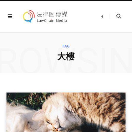
F
a
c
e
b
o
o
ROWSI
k
TAG
大樓