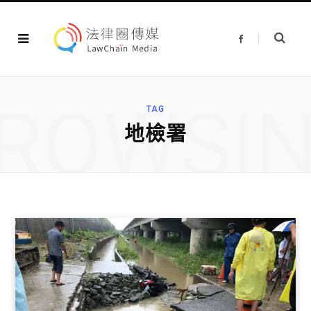
F
a
c
e
b
o
o
ROWSI
k
TAG
地檢署