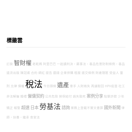
標籤雲
智財權
訂房
老乾媽
阿里巴巴
一起讀判決，藥事法，毒品危害防制條例，毒品
遠流出版
陳冠甫
合約
網紅
提告
還錢
企業併購
租屋
道交條例
財產隱匿
受益人
量
稅法
遺產
刑
北律
債權
今日頭條
車手
人財兩失
再議駁回
HPV疫苗
社工
僱傭契約
案例分享
非法解僱
婚禮
公共危險
勞保給付
過失致死
點擊詐欺
少年
勞基法
超速
日本
諮詢
國外新聞
矯正
報警
業務上登載不實文書罪
律
師，扶養，繼承
食安法