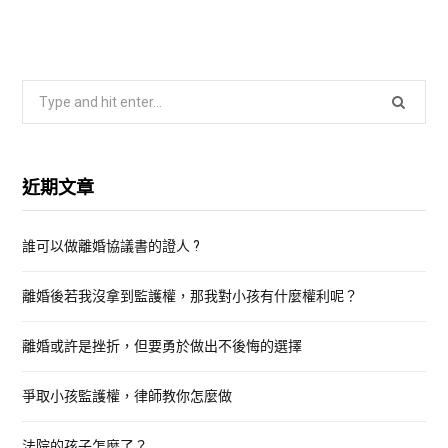
S
e
a
r
近期文章
c
h
誰可以做離婚協議書的證人 ?
f
o
離婚後若我沒拿到監護權，那我對小孩有什麼權利呢？
r
:
離婚或許是挫折，但要勇於做出不後悔的選擇
爭取小孩監護權，律師教你怎麼做
法院的孩子怎麼了？