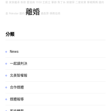
褻
家族繼承
新郎
愛滋病
1950
王凱立
筆錄
魚丁糸
勞健保
二度就業
單親媽媽
違約
離婚
金
Polestar
違約
通姦罪
債務協商
分類
News
一起讀判決
北美智權報
合作媒體
媒體報導