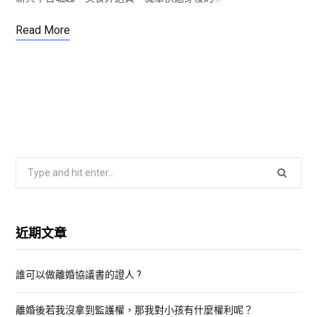
Read More
S
e
a
r
近期文章
c
h
誰可以做離婚協議書的證人 ?
f
o
離婚後若我沒拿到監護權，那我對小孩有什麼權利呢？
r