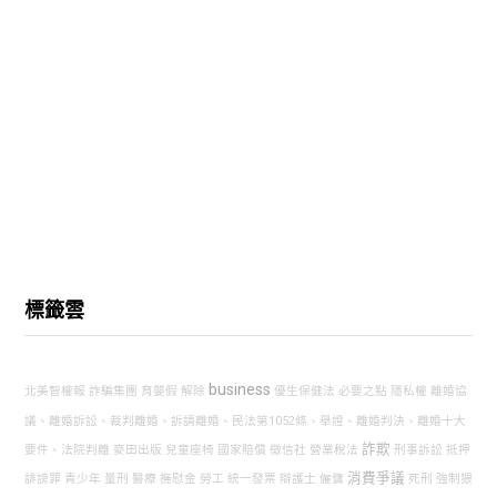
標籤雲
business
北美智權報
詐騙集團
育嬰假
解除
優生保健法
必要之點
隱私權
離婚協
議、離婚訴訟、裁判離婚、訴請離婚、民法第1052條、舉證、離婚判決、離婚十大
詐欺
要件、法院判離
麥田出版
兒童座椅
國家賠償
徵信社
營業稅法
刑事訴訟
抵押
消費爭議
誹謗罪
青少年
量刑
醫療
撫慰金
勞工
統一發票
辯護士
僱傭
死刑
強制猥