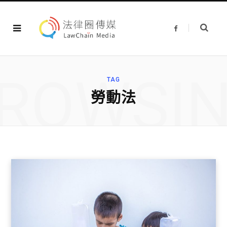
F
a
c
e
b
o
o
ROWSI
k
TAG
勞動法