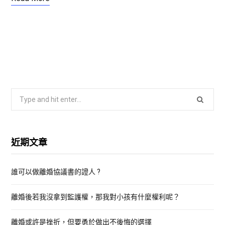
S
e
a
r
近期文章
c
h
誰可以做離婚協議書的證人 ?
f
o
離婚後若我沒拿到監護權，那我對小孩有什麼權利呢？
r
:
離婚或許是挫折，但要勇於做出不後悔的選擇