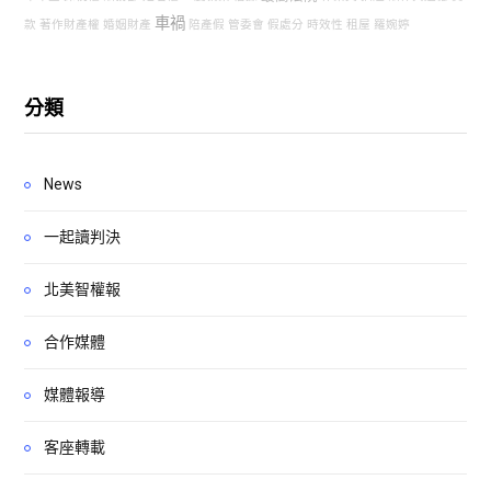
車禍
款
著作財產權
婚姻財產
陪產假
管委會
假處分
時效性
租屋
羅婉婷
分類
News
一起讀判決
北美智權報
合作媒體
媒體報導
客座轉載