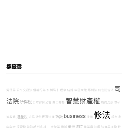
標籤雲
司
勞保局
公平交易法
侵權行為
水利局
計程車
結婚
中國大陸
專利法
菸害防治法
智慧財產權
法院
所得稅
日本律師公會
白田秀彰
痛痛女孩
華研
修法
business
遺產稅
訴訟
簽收條
求償
涉外民事法律
按讚
規定
老
最高法院
年年金
探視權
法務部
姓名權
二度就業
借據
作業員
抽煙
法律與道德
貸