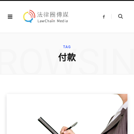
F
a
c
e
b
o
o
ROWSI
k
TAG
付款