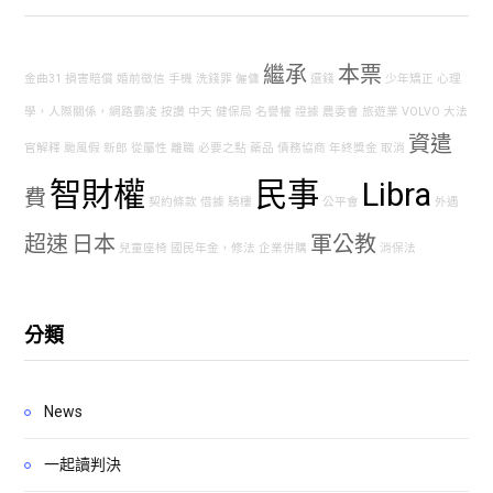
繼承
本票
金曲31
損害賠償
婚前徵信
手機
洗錢罪
僱傭
還錢
少年矯正
心理
學，人際關係，網路霸凌
按讚
中天
健保局
名譽權
證據
農委會
旅遊業
VOLVO
大法
資遣
官解釋
颱風假
新郎
從屬性
離職
必要之點
藥品
債務協商
年終獎金
取消
智財權
民事
Libra
費
契約條款
借據
騎樓
公平會
外遇
超速
日本
軍公教
兒童座椅
國民年金，修法
企業併購
消保法
分類
News
一起讀判決