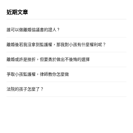
r
近期文章
c
h
誰可以做離婚協議書的證人 ?
f
o
離婚後若我沒拿到監護權，那我對小孩有什麼權利呢？
r
:
離婚或許是挫折，但要勇於做出不後悔的選擇
爭取小孩監護權，律師教你怎麼做
法院的孩子怎麼了？