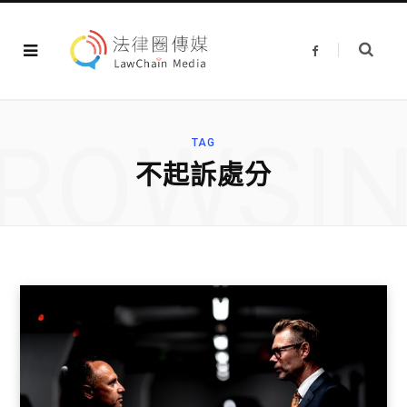
F
a
c
e
b
o
o
ROWSI
k
TAG
不起訴處分