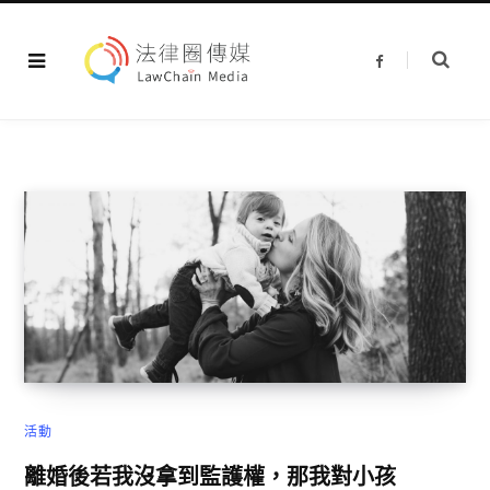
F
a
c
e
b
o
o
k
活動
離婚後若我沒拿到監護權，那我對小孩